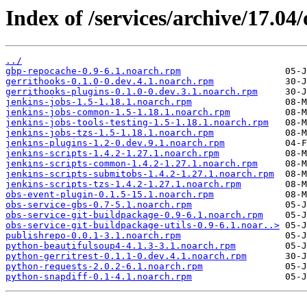
Index of /services/archive/17.0
../
gbp-repocache-0.9-6.1.noarch.rpm
gerrithooks-0.1.0-0.dev.4.1.noarch.rpm
gerrithooks-plugins-0.1.0-0.dev.3.1.noarch.rpm
jenkins-jobs-1.5-1.18.1.noarch.rpm
jenkins-jobs-common-1.5-1.18.1.noarch.rpm
jenkins-jobs-tools-testing-1.5-1.18.1.noarch.rpm
jenkins-jobs-tzs-1.5-1.18.1.noarch.rpm
jenkins-plugins-1.2-0.dev.9.1.noarch.rpm
jenkins-scripts-1.4.2-1.27.1.noarch.rpm
jenkins-scripts-common-1.4.2-1.27.1.noarch.rpm
jenkins-scripts-submitobs-1.4.2-1.27.1.noarch.rpm
jenkins-scripts-tzs-1.4.2-1.27.1.noarch.rpm
obs-event-plugin-0.1.5-15.1.noarch.rpm
obs-service-gbs-0.7-5.1.noarch.rpm
obs-service-git-buildpackage-0.9-6.1.noarch.rpm
obs-service-git-buildpackage-utils-0.9-6.1.noar..>
publishrepo-0.0.1-3.1.noarch.rpm
python-beautifulsoup4-4.1.3-3.1.noarch.rpm
python-gerritrest-0.1.1-0.dev.4.1.noarch.rpm
python-requests-2.0.2-6.1.noarch.rpm
python-snapdiff-0.1-4.1.noarch.rpm