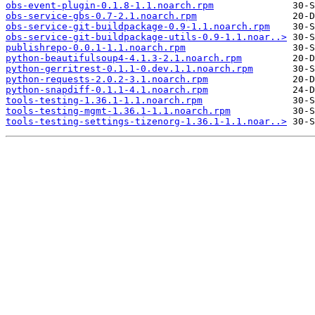
obs-event-plugin-0.1.8-1.1.noarch.rpm
obs-service-gbs-0.7-2.1.noarch.rpm
obs-service-git-buildpackage-0.9-1.1.noarch.rpm
obs-service-git-buildpackage-utils-0.9-1.1.noar..>
publishrepo-0.0.1-1.1.noarch.rpm
python-beautifulsoup4-4.1.3-2.1.noarch.rpm
python-gerritrest-0.1.1-0.dev.1.1.noarch.rpm
python-requests-2.0.2-3.1.noarch.rpm
python-snapdiff-0.1.1-4.1.noarch.rpm
tools-testing-1.36.1-1.1.noarch.rpm
tools-testing-mgmt-1.36.1-1.1.noarch.rpm
tools-testing-settings-tizenorg-1.36.1-1.1.noar..>