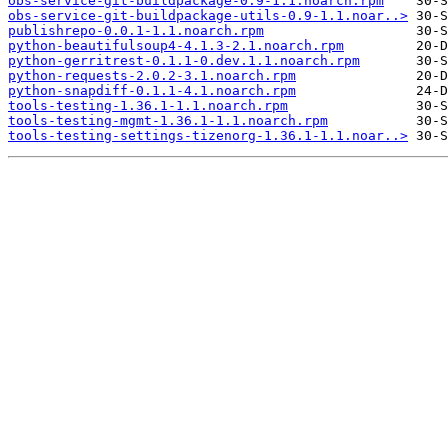
obs-service-git-buildpackage-0.9-1.1.noarch.rpm
obs-service-git-buildpackage-utils-0.9-1.1.noar..>
publishrepo-0.0.1-1.1.noarch.rpm
python-beautifulsoup4-4.1.3-2.1.noarch.rpm
python-gerritrest-0.1.1-0.dev.1.1.noarch.rpm
python-requests-2.0.2-3.1.noarch.rpm
python-snapdiff-0.1.1-4.1.noarch.rpm
tools-testing-1.36.1-1.1.noarch.rpm
tools-testing-mgmt-1.36.1-1.1.noarch.rpm
tools-testing-settings-tizenorg-1.36.1-1.1.noar..>