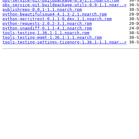
obs-service-git-buildpackage-0.9-1.1.noarch.rpm
obs-service-git-buildpackage-utils-0.9-1.1.noar..>
publishrepo-0.0.1-1.1.noarch.rpm
python-beautifulsoup4-4.1.3-2.1.noarch.rpm
python-gerritrest-0.1.1-0.dev.1.1.noarch.rpm
python-requests-2.0.2-3.1.noarch.rpm
python-snapdiff-0.1.1-4.1.noarch.rpm
tools-testing-1.36.1-1.1.noarch.rpm
tools-testing-mgmt-1.36.1-1.1.noarch.rpm
tools-testing-settings-tizenorg-1.36.1-1.1.noar..>