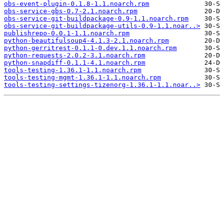
obs-event-plugin-0.1.8-1.1.noarch.rpm
obs-service-gbs-0.7-2.1.noarch.rpm
obs-service-git-buildpackage-0.9-1.1.noarch.rpm
obs-service-git-buildpackage-utils-0.9-1.1.noar..>
publishrepo-0.0.1-1.1.noarch.rpm
python-beautifulsoup4-4.1.3-2.1.noarch.rpm
python-gerritrest-0.1.1-0.dev.1.1.noarch.rpm
python-requests-2.0.2-3.1.noarch.rpm
python-snapdiff-0.1.1-4.1.noarch.rpm
tools-testing-1.36.1-1.1.noarch.rpm
tools-testing-mgmt-1.36.1-1.1.noarch.rpm
tools-testing-settings-tizenorg-1.36.1-1.1.noar..>