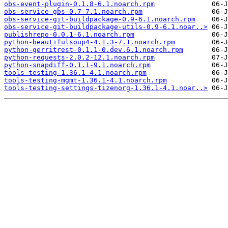
obs-event-plugin-0.1.8-6.1.noarch.rpm
obs-service-gbs-0.7-7.1.noarch.rpm
obs-service-git-buildpackage-0.9-6.1.noarch.rpm
obs-service-git-buildpackage-utils-0.9-6.1.noar..>
publishrepo-0.0.1-6.1.noarch.rpm
python-beautifulsoup4-4.1.3-7.1.noarch.rpm
python-gerritrest-0.1.1-0.dev.6.1.noarch.rpm
python-requests-2.0.2-12.1.noarch.rpm
python-snapdiff-0.1.1-9.1.noarch.rpm
tools-testing-1.36.1-4.1.noarch.rpm
tools-testing-mgmt-1.36.1-4.1.noarch.rpm
tools-testing-settings-tizenorg-1.36.1-4.1.noar..>