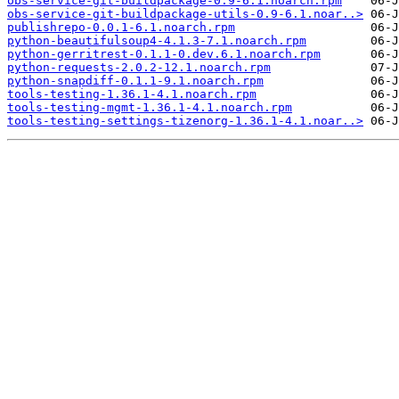
obs-service-git-buildpackage-0.9-6.1.noarch.rpm
obs-service-git-buildpackage-utils-0.9-6.1.noar..>
publishrepo-0.0.1-6.1.noarch.rpm
python-beautifulsoup4-4.1.3-7.1.noarch.rpm
python-gerritrest-0.1.1-0.dev.6.1.noarch.rpm
python-requests-2.0.2-12.1.noarch.rpm
python-snapdiff-0.1.1-9.1.noarch.rpm
tools-testing-1.36.1-4.1.noarch.rpm
tools-testing-mgmt-1.36.1-4.1.noarch.rpm
tools-testing-settings-tizenorg-1.36.1-4.1.noar..>