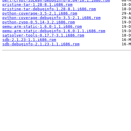
perl-Crypt-SSLeay-debuginfo-0.64-10.1.i686.rpm
pristine-tar-1.28-8.1.i686.rpm
pristine-tar-debuginfo-1.28-8.1.i686.rpm
python-coverage-3.5-2.1.i686.rpm
python-coverage-debuginfo-3.5-2.1.i686.rpm
python-zypp-0.5.14-3.2.i686.rpm
qemu-arm-static-1.6.0-1.1.i686.rpm
qemu-arm-static-debuginfo-1.6.0-1.1.i686.rpm
satsolver-tools-0.17.7-3.1.i686.rpm
sdb-2.1.23-1.1.i686.rpm
sdb-debuginfo-2.1.23-1.1.i686.rpm