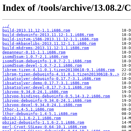
Index of /tools/archive/13.08.2
../
build-2013.11.12-1.1.i686.rpm
build-debuginfo-2013.11.12-1.1.i686.rpm
build-initvm-i586-2013.11.12-1.1.i686.rpm
build-mkbaselibs-2013.11.12-1.1.i686.rpm
build-mkdrpms-2013.11.12-1.1.i686.rpm
depanneur-0.11-1.1.i686.rpm
isomd5sum-1.0.7-2.1.i686.rpm
isomd5sum-debuginfo-1.0.7-2.1.i686.rpm
isomd5sum-devel-1.0.7-2.1.i686.rpm
librpm-tizen-4.11.0.1.tizen20130618-9.1.i686.rpm
librpm-tizen-debuginfo-4.11.0.1.tizen20130618-9..>
libsatsolver-debuginfo-0.17.7-3.1.i686.rpm
libsatsolver-demo-0.17.7-3.1.i686.rpm
libsatsolver-devel-0.17.7-3.1.i686.rpm
libzypp-9.34.0-24.1.i686.rpm
libzypp-bindings-debuginfo-0.5.14-3.2.i686.rpm
libzypp-debuginfo-9.34.0-24.1.i686.rpm
libzypp-devel-9.34.0-24.1.i686.rpm
lthor-1.4-5.1.i686.rpm
lthor-debuginfo-1.4-5.1.i686.rpm
pbzip2-1.1.6-2.1.i686.rpm
pbzip2-debuginfo-1.1.6-2.1.i686.rpm
perl-Crypt-SSLeay-0.64-10.1.i686.rpm