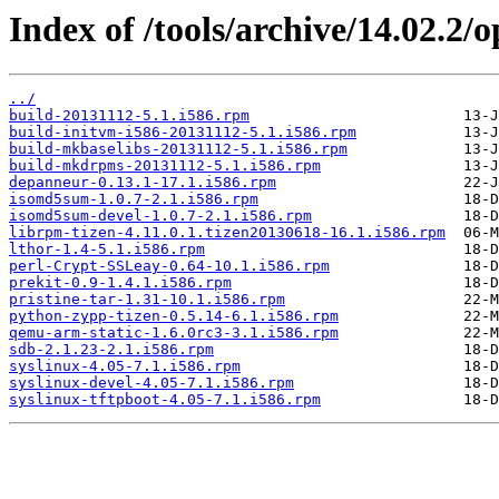
Index of /tools/archive/14.02.2
../
build-20131112-5.1.i586.rpm
build-initvm-i586-20131112-5.1.i586.rpm
build-mkbaselibs-20131112-5.1.i586.rpm
build-mkdrpms-20131112-5.1.i586.rpm
depanneur-0.13.1-17.1.i586.rpm
isomd5sum-1.0.7-2.1.i586.rpm
isomd5sum-devel-1.0.7-2.1.i586.rpm
librpm-tizen-4.11.0.1.tizen20130618-16.1.i586.rpm
lthor-1.4-5.1.i586.rpm
perl-Crypt-SSLeay-0.64-10.1.i586.rpm
prekit-0.9-1.4.1.i586.rpm
pristine-tar-1.31-10.1.i586.rpm
python-zypp-tizen-0.5.14-6.1.i586.rpm
qemu-arm-static-1.6.0rc3-3.1.i586.rpm
sdb-2.1.23-2.1.i586.rpm
syslinux-4.05-7.1.i586.rpm
syslinux-devel-4.05-7.1.i586.rpm
syslinux-tftpboot-4.05-7.1.i586.rpm