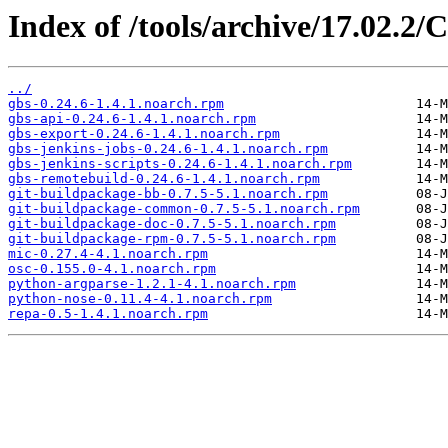
Index of /tools/archive/17.02.2
../
gbs-0.24.6-1.4.1.noarch.rpm
gbs-api-0.24.6-1.4.1.noarch.rpm
gbs-export-0.24.6-1.4.1.noarch.rpm
gbs-jenkins-jobs-0.24.6-1.4.1.noarch.rpm
gbs-jenkins-scripts-0.24.6-1.4.1.noarch.rpm
gbs-remotebuild-0.24.6-1.4.1.noarch.rpm
git-buildpackage-bb-0.7.5-5.1.noarch.rpm
git-buildpackage-common-0.7.5-5.1.noarch.rpm
git-buildpackage-doc-0.7.5-5.1.noarch.rpm
git-buildpackage-rpm-0.7.5-5.1.noarch.rpm
mic-0.27.4-4.1.noarch.rpm
osc-0.155.0-4.1.noarch.rpm
python-argparse-1.2.1-4.1.noarch.rpm
python-nose-0.11.4-4.1.noarch.rpm
repa-0.5-1.4.1.noarch.rpm