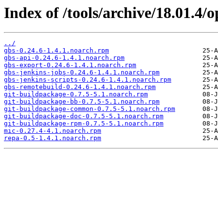
Index of /tools/archive/18.01.4
../
gbs-0.24.6-1.4.1.noarch.rpm
gbs-api-0.24.6-1.4.1.noarch.rpm
gbs-export-0.24.6-1.4.1.noarch.rpm
gbs-jenkins-jobs-0.24.6-1.4.1.noarch.rpm
gbs-jenkins-scripts-0.24.6-1.4.1.noarch.rpm
gbs-remotebuild-0.24.6-1.4.1.noarch.rpm
git-buildpackage-0.7.5-5.1.noarch.rpm
git-buildpackage-bb-0.7.5-5.1.noarch.rpm
git-buildpackage-common-0.7.5-5.1.noarch.rpm
git-buildpackage-doc-0.7.5-5.1.noarch.rpm
git-buildpackage-rpm-0.7.5-5.1.noarch.rpm
mic-0.27.4-4.1.noarch.rpm
repa-0.5-1.4.1.noarch.rpm