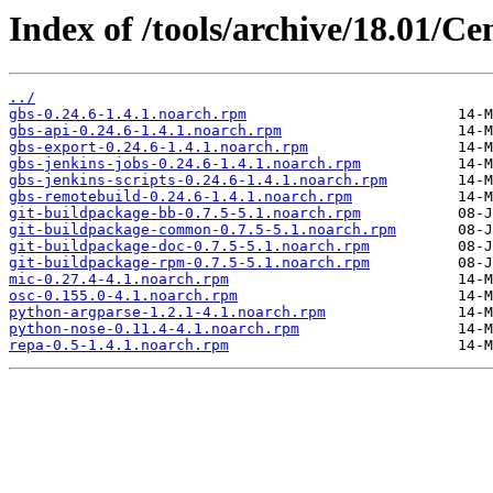
Index of /tools/archive/18.01/C
../
gbs-0.24.6-1.4.1.noarch.rpm
gbs-api-0.24.6-1.4.1.noarch.rpm
gbs-export-0.24.6-1.4.1.noarch.rpm
gbs-jenkins-jobs-0.24.6-1.4.1.noarch.rpm
gbs-jenkins-scripts-0.24.6-1.4.1.noarch.rpm
gbs-remotebuild-0.24.6-1.4.1.noarch.rpm
git-buildpackage-bb-0.7.5-5.1.noarch.rpm
git-buildpackage-common-0.7.5-5.1.noarch.rpm
git-buildpackage-doc-0.7.5-5.1.noarch.rpm
git-buildpackage-rpm-0.7.5-5.1.noarch.rpm
mic-0.27.4-4.1.noarch.rpm
osc-0.155.0-4.1.noarch.rpm
python-argparse-1.2.1-4.1.noarch.rpm
python-nose-0.11.4-4.1.noarch.rpm
repa-0.5-1.4.1.noarch.rpm