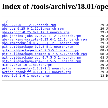
Index of /tools/archive/18.01/
../
gbs-0.25.0-1.12.1.noarch.rpm
gbs-api-0.25.0-1.12.1.noarch.rpm
gbs-export-0.25.0-1.12.1.noarch.rpm
gbs-jenkins-jobs-0.25.0-1.12.1.noarch.rpm
gbs-jenkins-scripts-0.25.0-1.12.1.noarch.rpm
gbs-remotebuild-0.25.0-1.12.1.noarch.rpm
git-buildpackage-0.7.5-5.1.noarch.rpm
git-buildpackage-bb-0.7.5-5.1.noarch.rpm
git-buildpackage-common-0.7.5-5.1.noarch.rpm
git-buildpackage-doc-0.7.5-5.1.noarch.rpm
git-buildpackage-rpm-0.7.5-5.1.noarch.rpm
mic-0.27.8-10.1.noarch.rpm
python-requests-2.0.2-1.1.noarch.rpm
python-snapdiff-0.1.1-1.1.noarch.rpm
repa-0.6-1.6.1.noarch.rpm