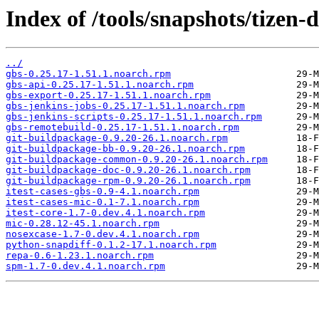
Index of /tools/snapshots/tize
../
gbs-0.25.17-1.51.1.noarch.rpm
gbs-api-0.25.17-1.51.1.noarch.rpm
gbs-export-0.25.17-1.51.1.noarch.rpm
gbs-jenkins-jobs-0.25.17-1.51.1.noarch.rpm
gbs-jenkins-scripts-0.25.17-1.51.1.noarch.rpm
gbs-remotebuild-0.25.17-1.51.1.noarch.rpm
git-buildpackage-0.9.20-26.1.noarch.rpm
git-buildpackage-bb-0.9.20-26.1.noarch.rpm
git-buildpackage-common-0.9.20-26.1.noarch.rpm
git-buildpackage-doc-0.9.20-26.1.noarch.rpm
git-buildpackage-rpm-0.9.20-26.1.noarch.rpm
itest-cases-gbs-0.9-4.1.noarch.rpm
itest-cases-mic-0.1-7.1.noarch.rpm
itest-core-1.7-0.dev.4.1.noarch.rpm
mic-0.28.12-45.1.noarch.rpm
nosexcase-1.7-0.dev.4.1.noarch.rpm
python-snapdiff-0.1.2-17.1.noarch.rpm
repa-0.6-1.23.1.noarch.rpm
spm-1.7-0.dev.4.1.noarch.rpm