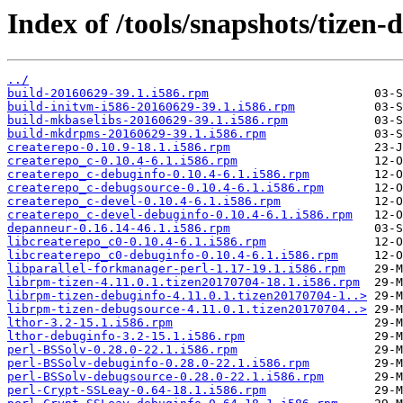
Index of /tools/snapshots/tizen
../
build-20160629-39.1.i586.rpm
build-initvm-i586-20160629-39.1.i586.rpm
build-mkbaselibs-20160629-39.1.i586.rpm
build-mkdrpms-20160629-39.1.i586.rpm
createrepo-0.10.9-18.1.i586.rpm
createrepo_c-0.10.4-6.1.i586.rpm
createrepo_c-debuginfo-0.10.4-6.1.i586.rpm
createrepo_c-debugsource-0.10.4-6.1.i586.rpm
createrepo_c-devel-0.10.4-6.1.i586.rpm
createrepo_c-devel-debuginfo-0.10.4-6.1.i586.rpm
depanneur-0.16.14-46.1.i586.rpm
libcreaterepo_c0-0.10.4-6.1.i586.rpm
libcreaterepo_c0-debuginfo-0.10.4-6.1.i586.rpm
libparallel-forkmanager-perl-1.17-19.1.i586.rpm
librpm-tizen-4.11.0.1.tizen20170704-18.1.i586.rpm
librpm-tizen-debuginfo-4.11.0.1.tizen20170704-1..>
librpm-tizen-debugsource-4.11.0.1.tizen20170704..>
lthor-3.2-15.1.i586.rpm
lthor-debuginfo-3.2-15.1.i586.rpm
perl-BSSolv-0.28.0-22.1.i586.rpm
perl-BSSolv-debuginfo-0.28.0-22.1.i586.rpm
perl-BSSolv-debugsource-0.28.0-22.1.i586.rpm
perl-Crypt-SSLeay-0.64-18.1.i586.rpm