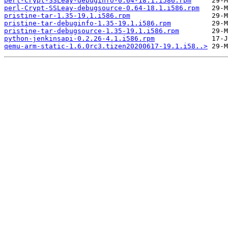
perl-Crypt-SSLeay-debuginfo-0.64-18.1.i586.rpm
perl-Crypt-SSLeay-debugsource-0.64-18.1.i586.rpm
pristine-tar-1.35-19.1.i586.rpm
pristine-tar-debuginfo-1.35-19.1.i586.rpm
pristine-tar-debugsource-1.35-19.1.i586.rpm
python-jenkinsapi-0.2.26-4.1.i586.rpm
qemu-arm-static-1.6.0rc3.tizen20200617-19.1.i58..>